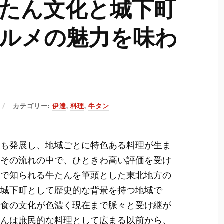
たん文化と城下町
ルメの魅力を味わ
カテゴリー:
伊達
,
料理
,
牛タン
化も発展し、地域ごとに特色ある料理が生ま
るその流れの中で、ひときわ高い評価を受け
さで知られる牛たんを筆頭とした東北地方の
、城下町として歴史的な背景を持つ地域で
た食の文化が色濃く現在まで脈々と受け継が
たんは庶民的な料理として広まる以前から、