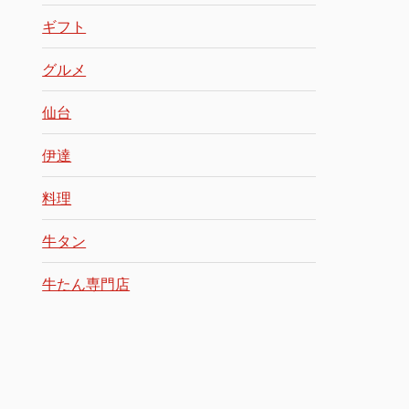
ギフト
グルメ
仙台
伊達
料理
牛タン
牛たん専門店