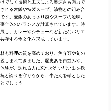
だけでなく技術と工夫による奥深さも魅力で
供される麦飯や特製スープ、漬物との組み合
みです。麦飯のあっさり感やスープの滋味、
食事全体のバランスが計算されています。時
発展し、カレーやシチューなど新たなバリエ
が共存する食文化を形成しています。
食材も料理の質を高めており、魚介類や旬の
に親しまれてきました。歴史ある街並みや、
の体験が、訪れる人に忘れがたい思い出を残
伝統と誇りを守りながら、牛たんを軸とした
ことでしょう。