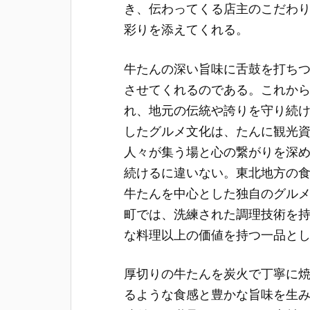
き、伝わってくる店主のこだわ
彩りを添えてくれる。
牛たんの深い旨味に舌鼓を打ち
させてくれるのである。これか
れ、地元の伝統や誇りを守り続
したグルメ文化は、たんに観光
人々が集う場と心の繋がりを深
続けるに違いない。東北地方の
牛たんを中心とした独自のグル
町では、洗練された調理技術を
な料理以上の価値を持つ一品と
厚切りの牛たんを炭火で丁寧に
るような食感と豊かな旨味を生