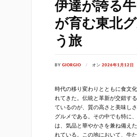
伊達が誇る牛
が育む東北グ
う旅
BY
GIORGIO
オン
2026年1月12日
時代の移り変わりとともに食文
れてきた。
伝統と革新が交錯す
ているのが、質の高さと美味し
グルメである。その中でも特に
は、気品と華やかさを兼ね備え
れている。この地において、牛