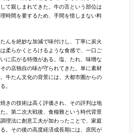
として親しまれてきた。牛の舌という部位は
調理時間を要するため、手間を惜しまない料
。
牛たんを絶妙な加減で味付けし、丁寧に炭火
中は柔らかくとろけるような食感で、一口ご
ぱいに広がる特徴がある。塩、たれ、味噌な
、その店独自の味が守られてきた。単に素材
い。牛たん文化の背景には、大都市圏からの
ある。
ん焼きの技術は高く評価され、その評判は地
った。第二次大戦後、食糧難という時代背景
や調理法に創意工夫が加わったことで、家庭
ある。その後の高度経済成長期には、庶民が