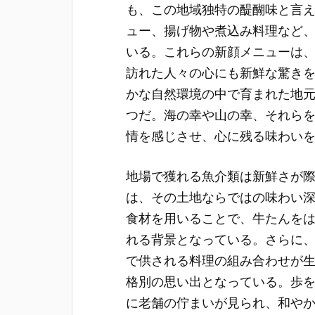
も、この地域独特の醍醐味と言
ュー、揚げ物や煮込み料理など
いる。これらの新顔メニューは
訪れた人々の心にも新鮮な驚き
かな自然環境の中で育まれた地
つだ。海の幸や山の幸、それら
情を感じさせ、心に残る味わい
地場で獲れる魚介類は新鮮さが
は、その土地ならではの味わい
食材を用いることで、牛たんを
れる背景となっている。さらに
で供される料理の組み合わせが
格別の思い出となっている。歩
に老舗の佇まいが見られ、和や