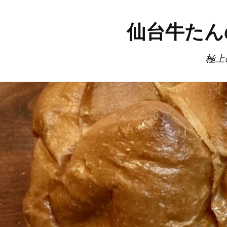
仙台牛たん
極上