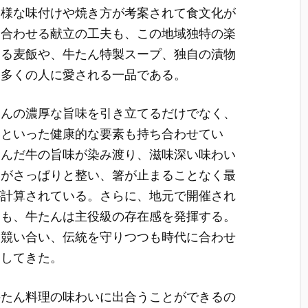
多様な味付けや焼き方が考案されて食文化が
に合わせる献立の工夫も、この地域独特の楽
ある麦飯や、牛たん特製スープ、独自の漬物
、多くの人に愛される一品である。
たんの濃厚な旨味を引き立てるだけでなく、
いといった健康的な要素も持ち合わせてい
込んだ牛の旨味が染み渡り、滋味深い味わい
中がさっぱりと整い、箸が止まることなく最
が計算されている。さらに、地元で開催され
ても、牛たんは主役級の存在感を発揮する。
を競い合い、伝統を守りつつも時代に合わせ
出してきた。
牛たん料理の味わいに出合うことができるの