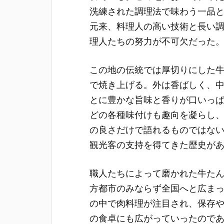
洗練された調理法で味わう一品
元来、料理人の高い技術と長い
理人たちの努力が不可欠だった
この地の伝統では厚切りにした
で焼き上げる。外は香ばしく、
とに豊かな旨味と香りが口いっ
どの各種味付けも趣向を凝らし
の良さだけで語れるものではな
観光客の支持を得てきた歴史が
職人たちによって磨かれた牛た
方都市のみならず全国へと広ま
の中で肉料理が注目され、保存
の食卓にも広がっていったので